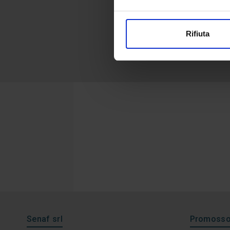
Rifiuta
Senaf srl
Promosso 