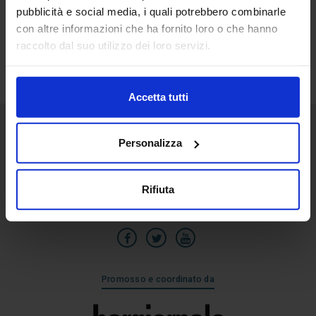
pubblicità e social media, i quali potrebbero combinarle
24
con altre informazioni che ha fornito loro o che hanno
Set
raccolto dal suo utilizzo dei loro servizi.
Accetta tutti
Personalizza
Senaf srl
Via Eritrea 21/A
20157 | Milano | Italia
Rifiuta
+39 02.3320391
Promosso e coordinato da