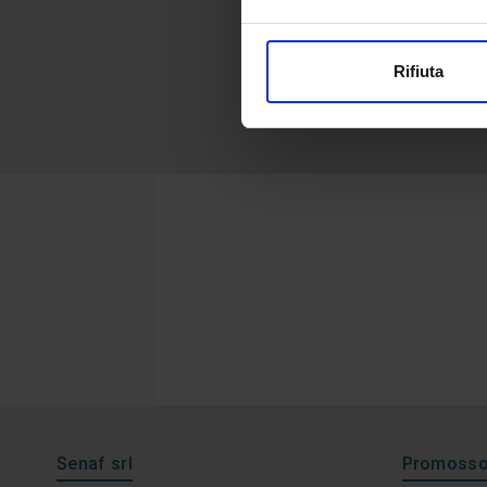
Rifiuta
Senaf srl
Promosso 