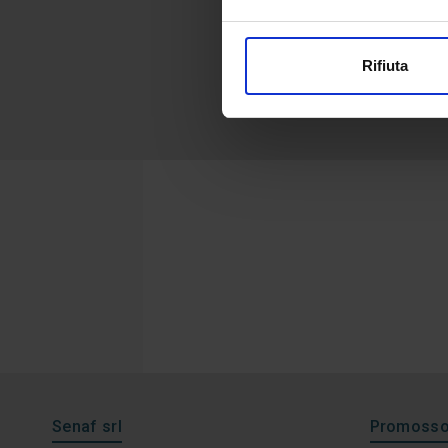
Rifiuta
Senaf srl
Promosso 