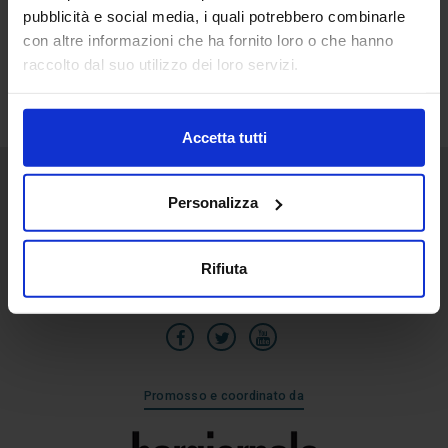
pubblicità e social media, i quali potrebbero combinarle
2
con altre informazioni che ha fornito loro o che hanno
Giu
raccolto dal suo utilizzo dei loro servizi.
Accetta tutti
Personalizza
Senaf srl
Via Eritrea 21/A
20157 | Milano | Italia
Rifiuta
+39 02.3320391
Promosso e coordinato da